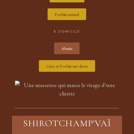
Forfait annuel
À DOMICILE
45min
Cure et Forfait sur devis
SHIROTCHAMP'VAÏ