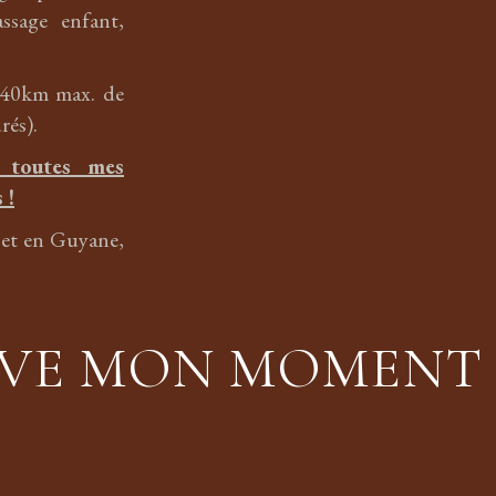
ssage enfant,
 (40km max. de
rés).
 toutes mes
 !
 et en Guyane,
RVE MON MOMENT 