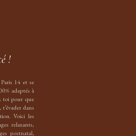
é !
Paris 14 et se
100% adaptés à
 à toi pour que
, t’évader dans
ion. Voici les
ges relaxants,
ges postnatal,