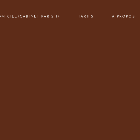
Massages visage
MICILE/CABINET PARIS 14
TARIFS
A PROPOS
Massages bien-être corps
Massages drainant et
remodelant
re corps
t et