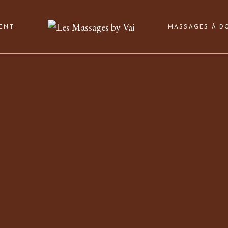
ENT
MASSAGES À DO
Massages visage
Massages bien-êt
Massages drainan
remodelant